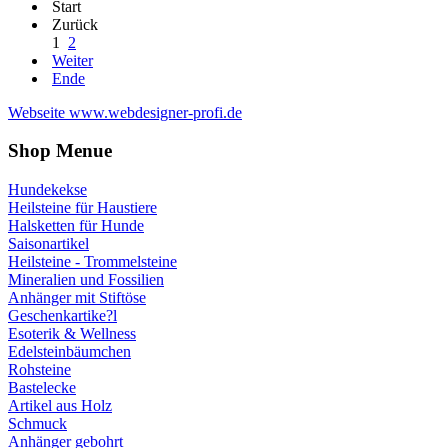
Start
Zurück
1
2
Weiter
Ende
Webseite www.webdesigner-profi.de
Shop Menue
Hundekekse
Heilsteine für Haustiere
Halsketten für Hunde
Saisonartikel
Heilsteine - Trommelsteine
Mineralien und Fossilien
Anhänger mit Stiftöse
Geschenkartike?l
Esoterik & Wellness
Edelsteinbäumchen
Rohsteine
Bastelecke
Artikel aus Holz
Schmuck
Anhänger gebohrt