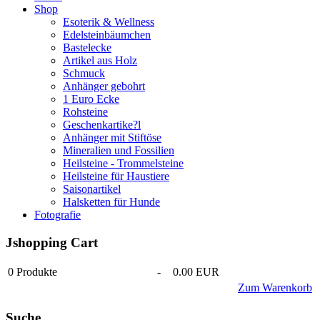
Shop
Esoterik & Wellness
Edelsteinbäumchen
Bastelecke
Artikel aus Holz
Schmuck
Anhänger gebohrt
1 Euro Ecke
Rohsteine
Geschenkartike?l
Anhänger mit Stiftöse
Mineralien und Fossilien
Heilsteine - Trommelsteine
Heilsteine für Haustiere
Saisonartikel
Halsketten für Hunde
Fotografie
Jshopping Cart
0
Produkte
-
0.00 EUR
Zum Warenkorb
Suche