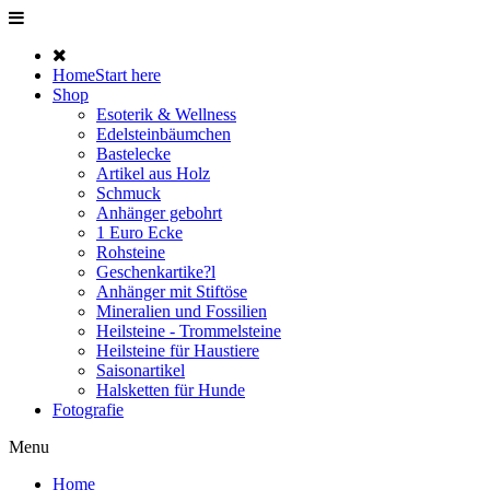
Home
Start here
Shop
Esoterik & Wellness
Edelsteinbäumchen
Bastelecke
Artikel aus Holz
Schmuck
Anhänger gebohrt
1 Euro Ecke
Rohsteine
Geschenkartike?l
Anhänger mit Stiftöse
Mineralien und Fossilien
Heilsteine - Trommelsteine
Heilsteine für Haustiere
Saisonartikel
Halsketten für Hunde
Fotografie
Menu
Home